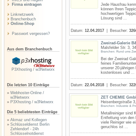
Firma eintragen
Jede Hausfrau kennt 
können Ihren Teppi
hochwertigen Teppic
Linknetzwerk
Lösung sind ...
Branchenbuch
Online-Shop
Datum:
12.04.2017
| Besucher:
326
Passwort vergessen?
Zweirad-Galerie 
Malsfelder Str. 3, 
Aus dem Branchenbuch
Branchen: Rund ums Zwe
Bei der Zweirad Gale
feines Familienunt
unserer 20-jährigen
P3Xhosting / w3Networx
kostenloses und ...
Die letzten 10 Einträge
Datum:
22.04.2018
| Besucher:
322
»
Webhoster-Online /
w3Networx
ZET CHEMIE Gmb
»
P3Xhosting / w3Networx
Heisenbergstraße 3
Branchen: Industrie & P
Die 5 beliebtesten Einträge
Metallreiniger sind 
Entfettung von den 
»
Akmaz und Kollegen
viele Reiniger wie e
»
Schlüsseldienst Berlin
geruchlos ist ...
Zehlendorf - 24h
Schlüsselnotdienst