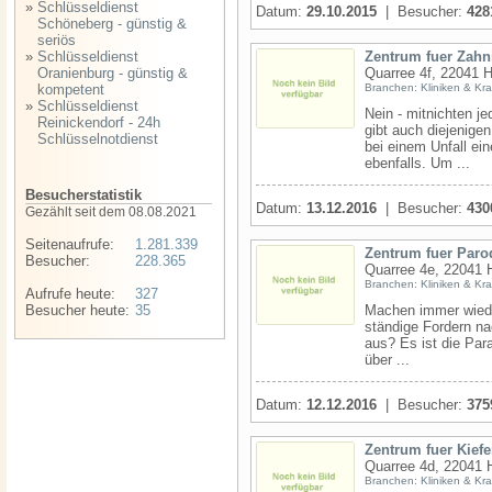
»
Schlüsseldienst
Datum:
29.10.2015
| Besucher:
428
Schöneberg - günstig &
seriös
»
Schlüsseldienst
Zentrum fuer Zahn
Oranienburg - günstig &
Quarree 4f, 22041 
kompetent
Branchen: Kliniken & Kr
»
Schlüsseldienst
Nein - mitnichten j
Reinickendorf - 24h
gibt auch diejenige
Schlüsselnotdienst
bei einem Unfall ei
ebenfalls. Um ...
Besucherstatistik
Datum:
13.12.2016
| Besucher:
430
Gezählt seit dem 08.08.2021
Seitenaufrufe:
1.281.339
Zentrum fuer Paro
Besucher:
228.365
Quarree 4e, 22041 
Branchen: Kliniken & Kr
Aufrufe heute:
327
Besucher heute:
35
Machen immer wiede
ständige Fordern na
aus? Es ist die Par
über ...
Datum:
12.12.2016
| Besucher:
375
Zentrum fuer Kief
Quarree 4d, 22041 
Branchen: Kliniken & Kr