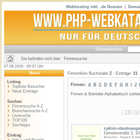
Webhosting inkl. .de Domain
|
Domai
Schnellsuche:
Sie befinden sich hier: Firmensuche
07.08.2026 - 09:37 Uhr
Menü
Firmenliste Buchstabe
Z
- Einträge:
21
Listing
Firmen:
A
B
C
D
E
F
G
H
I
J
Topliste Besucher
Neue Einträge
Firmen & Betriebe Alphabetisch sortier
Suchen
Firmensuche A-Z
Branchensuche A-Z
Livesuche
TOP100
Suchtipps
zyklon-staubsauge
Genslerstraße 2, 10
Eintrag
Branchen: Teppich & Rei
Info,s und Regeln