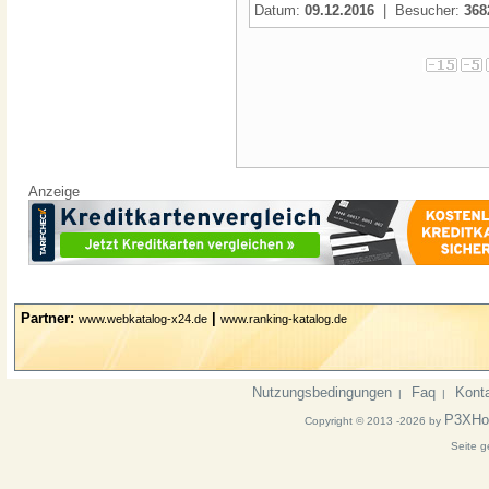
Datum:
09.12.2016
| Besucher:
368
Anzeige
Partner:
|
www.webkatalog-x24.de
www.ranking-katalog.de
Nutzungsbedingungen
Faq
Kont
|
|
P3XHo
Copyright © 2013 -2026 by
Seite g