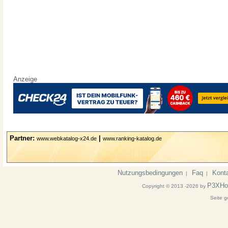
Anzeige
Partner:
|
www.webkatalog-x24.de
www.ranking-katalog.de
Nutzungsbedingungen
Faq
Kont
|
|
P3XHo
Copyright © 2013 -2026 by
Seite g