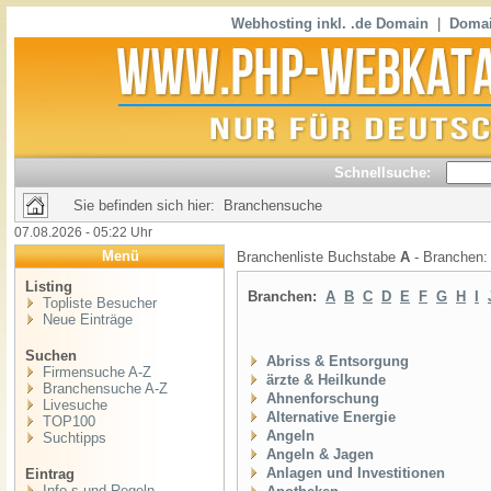
Webhosting inkl. .de Domain
|
Domai
Schnellsuche:
Sie befinden sich hier: Branchensuche
07.08.2026 - 05:22 Uhr
Menü
Branchenliste Buchstabe
A
- Branchen
Listing
Branchen:
A
B
C
D
E
F
G
H
I
Topliste Besucher
Neue Einträge
Suchen
Abriss & Entsorgung
Firmensuche A-Z
ärzte & Heilkunde
Branchensuche A-Z
Ahnenforschung
Livesuche
Alternative Energie
TOP100
Angeln
Suchtipps
Angeln & Jagen
Anlagen und Investitionen
Eintrag
Info,s und Regeln