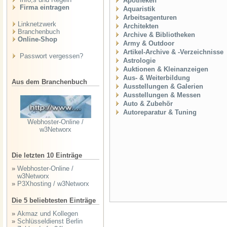
Apotheken
Firma eintragen
Aquaristik
Arbeitsagenturen
Linknetzwerk
Architekten
Branchenbuch
Archive & Bibliotheken
Online-Shop
Army & Outdoor
Artikel-Archive & -Verzeichnisse
Passwort vergessen?
Astrologie
Auktionen & Kleinanzeigen
Aus- & Weiterbildung
Aus dem Branchenbuch
Ausstellungen & Galerien
Ausstellungen & Messen
Auto & Zubehör
Autoreparatur & Tuning
Webhoster-Online /
w3Networx
Die letzten 10 Einträge
»
Webhoster-Online /
w3Networx
»
P3Xhosting / w3Networx
Die 5 beliebtesten Einträge
»
Akmaz und Kollegen
»
Schlüsseldienst Berlin