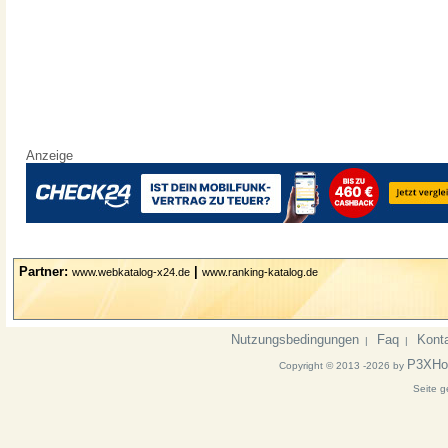
Anzeige
Partner:
|
www.webkatalog-x24.de
www.ranking-katalog.de
Nutzungsbedingungen
Faq
Kont
|
|
P3XHo
Copyright © 2013 -2026 by
Seite g