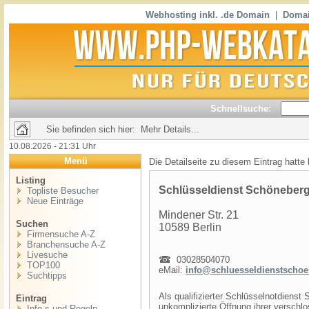
Webhosting inkl. .de Domain
|
Domai
Schnellsuche:
Sie befinden sich hier: Mehr Details...
10.08.2026 - 21:31 Uhr
Menü
Die Detailseite zu diesem Eintrag hatte
Listing
Schlüsseldienst Schöneberg 
Topliste Besucher
Neue Einträge
Mindener Str. 21
Suchen
10589 Berlin
Firmensuche A-Z
Branchensuche A-Z
Livesuche
03028504070
TOP100
eMail:
info@schluesseldienstschoe
Suchtipps
Als qualifizierter Schlüsselnotdienst
Eintrag
unkomplizierte Öffnung ihrer verschlo
Info,s und Regeln