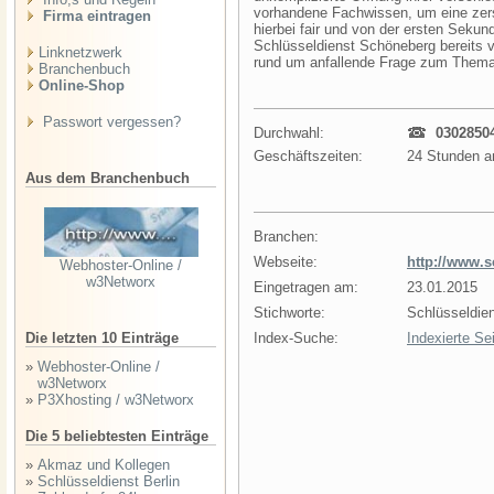
vorhandene Fachwissen, um eine zers
Firma eintragen
hierbei fair und von der ersten Sekun
Schlüsseldienst Schöneberg bereits 
Linknetzwerk
rund um anfallende Frage zum Thema 
Branchenbuch
Online-Shop
Passwort vergessen?
Durchwahl:
0302850
Geschäftszeiten:
24 Stunden 
Aus dem Branchenbuch
Branchen:
Webseite:
http://www.
Webhoster-Online /
w3Networx
Eingetragen am:
23.01.2015
Stichworte:
Schlüsseldie
Die letzten 10 Einträge
Index-Suche:
Indexierte Se
»
Webhoster-Online /
w3Networx
»
P3Xhosting / w3Networx
Die 5 beliebtesten Einträge
»
Akmaz und Kollegen
»
Schlüsseldienst Berlin