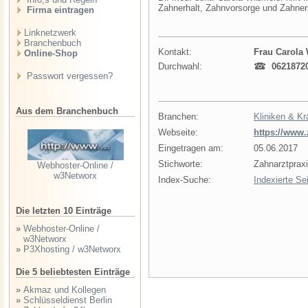
Zahnerhalt, Zahnvorsorge und Zahner
Firma eintragen
Linknetzwerk
Branchenbuch
Kontakt:
Frau Carola
Online-Shop
Durchwahl:
0621872
Passwort vergessen?
Aus dem Branchenbuch
Branchen:
Kliniken & K
Webseite:
https://www
Eingetragen am:
05.06.2017
Stichworte:
Zahnarztprax
Webhoster-Online /
w3Networx
Index-Suche:
Indexierte Se
Die letzten 10 Einträge
»
Webhoster-Online /
w3Networx
»
P3Xhosting / w3Networx
Die 5 beliebtesten Einträge
»
Akmaz und Kollegen
»
Schlüsseldienst Berlin