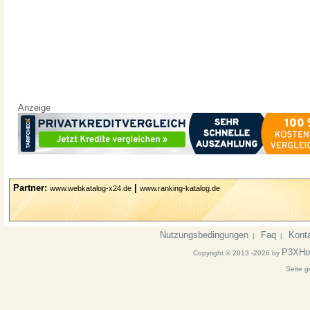
Anzeige
Partner:
|
www.webkatalog-x24.de
www.ranking-katalog.de
Nutzungsbedingungen
Faq
Kont
|
|
P3XHo
Copyright © 2013 -2026 by
Seite g