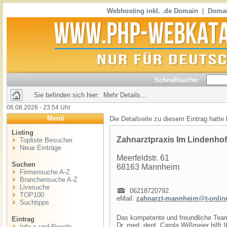
Webhosting inkl. .de Domain
|
Domai
Schnellsuche:
Sie befinden sich hier: Mehr Details...
06.08.2026 - 23:54 Uhr
Menü
Die Detailseite zu diesem Eintrag hatte
Listing
Zahnarztpraxis Im Lindenhof
Topliste Besucher
Neue Einträge
Meerfeldstr. 61
Suchen
68163 Mannheim
Firmensuche A-Z
Branchensuche A-Z
Livesuche
06218720792
TOP100
eMail:
zahnarzt-mannheim@t-onlin
Suchtipps
Das kompetente und freundliche Tea
Eintrag
Dr. med. dent. Carola Wißmeier hilft
Info,s und Regeln