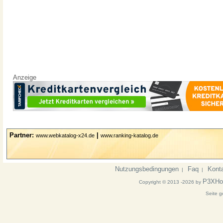
Anzeige
Partner:
|
www.webkatalog-x24.de
www.ranking-katalog.de
Nutzungsbedingungen
Faq
Kont
|
|
P3XHo
Copyright © 2013 -2026 by
Seite g