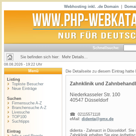
Webhosting inkl. .de Domain
|
Domai
Schnellsuche:
Sie befinden sich hier: Mehr Details...
08.08.2026 - 19:22 Uhr
Menü
Die Detailseite zu diesem Eintrag hatte
Listing
Zahnklinik und Zahnbehandl
Topliste Besucher
Neue Einträge
Niederkasseler Str. 100
Suchen
40547 Düsseldorf
Firmensuche A-Z
Branchensuche A-Z
Livesuche
02115571118
TOP100
eMail:
didenta@gmx.de
Suchtipps
didenta - Zahnarzt in Düsseldorf. Si
Eintrag
Zahnklinik erhalten Sie eine ästheti
Info,s und Regeln