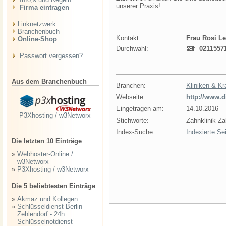
unserer Praxis!
Firma eintragen
Linknetzwerk
Branchenbuch
Kontakt:
Frau Rosi L
Online-Shop
Durchwahl:
0211557
Passwort vergessen?
Aus dem Branchenbuch
Branchen:
Kliniken & K
Webseite:
http://www.d
Eingetragen am:
14.10.2016
P3Xhosting / w3Networx
Stichworte:
Zahnklinik Z
Index-Suche:
Indexierte Se
Die letzten 10 Einträge
»
Webhoster-Online /
w3Networx
»
P3Xhosting / w3Networx
Die 5 beliebtesten Einträge
»
Akmaz und Kollegen
»
Schlüsseldienst Berlin
Zehlendorf - 24h
Schlüsselnotdienst