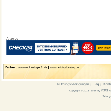
Anzeige
Partner:
|
www.webkatalog-x24.de
www.ranking-katalog.de
Nutzungsbedingungen
Faq
Kont
|
|
P3XHo
Copyright © 2013 -2026 by
Seite g