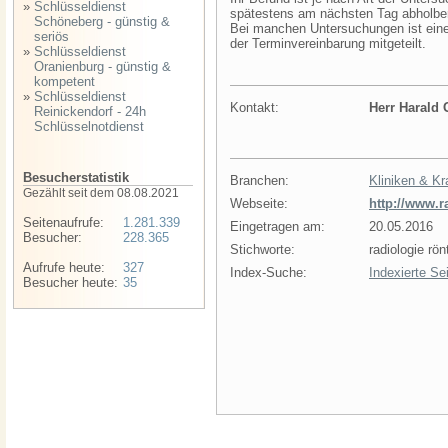
»
Schlüsseldienst
spätestens am nächsten Tag abholber
Schöneberg - günstig &
Bei manchen Untersuchungen ist eine 
seriös
der Terminvereinbarung mitgeteilt.
»
Schlüsseldienst
Oranienburg - günstig &
kompetent
»
Schlüsseldienst
Kontakt:
Herr Harald 
Reinickendorf - 24h
Schlüsselnotdienst
Besucherstatistik
Branchen:
Kliniken & K
Gezählt seit dem 08.08.2021
Webseite:
http://www.r
Seitenaufrufe:
1.281.339
Eingetragen am:
20.05.2016
Besucher:
228.365
Stichworte:
radiologie r
Aufrufe heute:
327
Index-Suche:
Indexierte Se
Besucher heute:
35