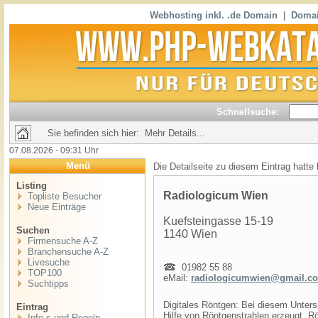
Webhosting inkl. .de Domain
|
Domai
Schnellsuche:
Sie befinden sich hier: Mehr Details...
07.08.2026 - 09:31 Uhr
Menü
Die Detailseite zu diesem Eintrag hatte
Listing
Radiologicum Wien
Topliste Besucher
Neue Einträge
Kuefsteingasse 15-19
Suchen
1140 Wien
Firmensuche A-Z
Branchensuche A-Z
Livesuche
01982 55 88
TOP100
eMail:
radiologicumwien@gmail.c
Suchtipps
Digitales Röntgen: Bei diesem Unter
Eintrag
Hilfe von Röntgenstrahlen erzeugt. R
Info,s und Regeln