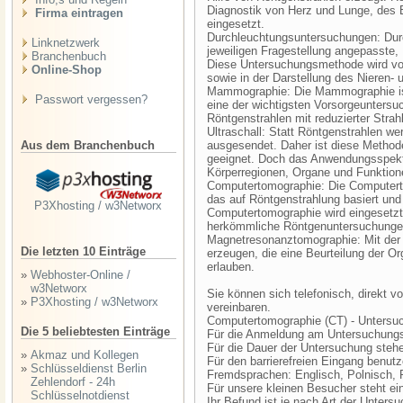
Diagnostik von Herz und Lunge, des 
Firma eintragen
eingesetzt.
Durchleuchtungsuntersuchungen: Durch 
Linknetzwerk
jeweiligen Fragestellung angepasste, 
Branchenbuch
Diese Untersuchungsmethode wird vor
Online-Shop
sowie in der Darstellung des Nieren-
Mammographie: Die Mammographie ist 
Passwort vergessen?
eine der wichtigsten Vorsorgeunter
Röntgenstrahlen mit reduzierter Strah
Ultraschall: Statt Röntgenstrahlen we
Aus dem Branchenbuch
ausgesendet. Daher ist diese Method
geeignet. Doch das Anwendungsspektr
Körperregionen, Organe und Funktione
Computertomographie: Die Computerto
das auf Röntgenstrahlung basiert und de
P3Xhosting / w3Networx
Computertomographie wird eingesetzt,
herkömmliche Röntgenuntersuchungen 
Magnetresonanztomographie: Mit der
Die letzten 10 Einträge
erzeugen, die eine Beurteilung der O
erlauben.
»
Webhoster-Online /
w3Networx
Sie können sich telefonisch, direkt v
»
P3Xhosting / w3Networx
vereinbaren.
Computertomographie (CT) - Untersuc
Die 5 beliebtesten Einträge
Für die Anmeldung am Untersuchungst
Für die Dauer der Untersuchung stehe
»
Akmaz und Kollegen
Für den barrierefreien Eingang benut
»
Schlüsseldienst Berlin
Fremdsprachen: Englisch, Polnisch,
Zehlendorf - 24h
Für unsere kleinen Besucher steht ein
Schlüsselnotdienst
Ihr Befund ist je nach Art der Unter