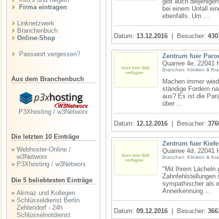
gibt auch diejenige
Firma eintragen
bei einem Unfall ei
ebenfalls. Um ...
Linknetzwerk
Branchenbuch
Datum:
13.12.2016
| Besucher:
430
Online-Shop
Passwort vergessen?
Zentrum fuer Paro
Quarree 4e, 22041 
Branchen: Kliniken & Kr
Aus dem Branchenbuch
Machen immer wiede
ständige Fordern na
aus? Es ist die Par
über ...
P3Xhosting / w3Networx
Datum:
12.12.2016
| Besucher:
376
Die letzten 10 Einträge
Zentrum fuer Kief
»
Webhoster-Online /
Quarree 4d, 22041 
w3Networx
Branchen: Kliniken & Kr
»
P3Xhosting / w3Networx
"Mit Ihrem Lächeln 
Zahnfehlstellungen 
Die 5 beliebtesten Einträge
sympathischer als e
Annerkennung ...
»
Akmaz und Kollegen
»
Schlüsseldienst Berlin
Zehlendorf - 24h
Datum:
09.12.2016
| Besucher:
366
Schlüsselnotdienst