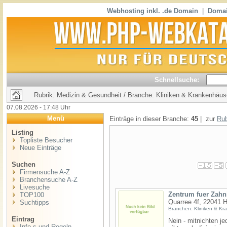
Webhosting inkl. .de Domain
|
Domai
Schnellsuche:
Rubrik: Medizin & Gesundheit / Branche: Kliniken & Krankenhäus
07.08.2026 - 17:48 Uhr
Menü
Einträge in dieser Branche:
45
| zur
Rub
Listing
Topliste Besucher
Neue Einträge
Suchen
Firmensuche A-Z
Branchensuche A-Z
Livesuche
Zentrum fuer Zahn
TOP100
Quarree 4f, 22041 
Suchtipps
Branchen: Kliniken & Kr
Eintrag
Nein - mitnichten j
Info,s und Regeln