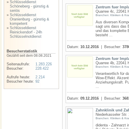
»
Schlüsseldienst
Schöneberg - günstig &
Zentrum fuer Impl
seriös
Quarree 4c, 22041 
»
Schlüsseldienst
Branchen: Kliniken & Kr
Oranienburg - günstig &
Aus diversen Kompo
kompetent
sagt uns dass das E
»
Schlüsseldienst
und das komplette B
Reinickendorf - 24h
besteht ...
Schlüsselnotdienst
Datum:
10.12.2016
| Besucher:
378
Besucherstatistik
Gezählt seit dem 08.08.2021
Zentrum fuer Impl
Quarree 4b, 22041 
Seitenaufrufe:
1.283.226
Branchen: Kliniken & Kr
Besucher:
228.422
Verantwortlich für 
Aufrufe heute:
2.214
Wow-Effekt. Akzent
Besucher heute:
92
Anziehungskraft. Pur
...
Datum:
09.12.2016
| Besucher:
368
Zahnklinik und Za
Niederkasseler Str.
Branchen: Kliniken & Kr
didenta - Zahnarzt 