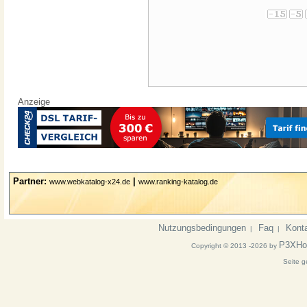
Anzeige
Partner:
|
www.webkatalog-x24.de
www.ranking-katalog.de
Nutzungsbedingungen
Faq
Kont
|
|
P3XHo
Copyright © 2013 -2026 by
Seite g